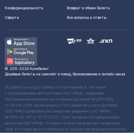
Конфиденциальность
Возврат и обмен билета
Оферта
Все вопросы и ответы
©
2011–2026
Купибилет
Дешёвые билеты на самолёт и поезд, бронирование и онлайн-заказ
Ж/Д билеты предоставляются партнёрами, в том числе
с использованием веб-системы ООО «РЖД – Цифровые
пассажирские решения» на основании договора № ЦПР-1282
от 04.04.2024 заключенного с Поставщиком услуг и Договора
ООО «РЖД-Цифровые пассажирские решения» c АО «ФПК»
№ ФПК-22-316 от 27.12.2022 г. Сайт не является официальным
ресурсом ОАО «РЖД». Стоимость билетов включает сервисный
сбор. Итоговая цена отображена на экране подтверждения покупки.