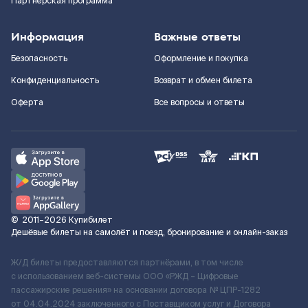
Партнерская программа
Информация
Важные ответы
Безопасность
Оформление и покупка
Конфиденциальность
Возврат и обмен билета
Оферта
Все вопросы и ответы
©
2011–2026
Купибилет
Дешёвые билеты на самолёт и поезд, бронирование и онлайн-заказ
Ж/Д билеты предоставляются партнёрами, в том числе
с использованием веб-системы ООО «РЖД – Цифровые
пассажирские решения» на основании договора № ЦПР-1282
от 04.04.2024 заключенного с Поставщиком услуг и Договора