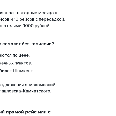
азывает выгодные месяца в
сов и 10 рейсов с пересадкой.
зователями 9000 рублей
а самолет без комиссии?
аются по цене.
нечных пунктов.
м билет Шымкент
редложения авиакомпаний,
павловска-Камчатского.
й прямой рейс или с