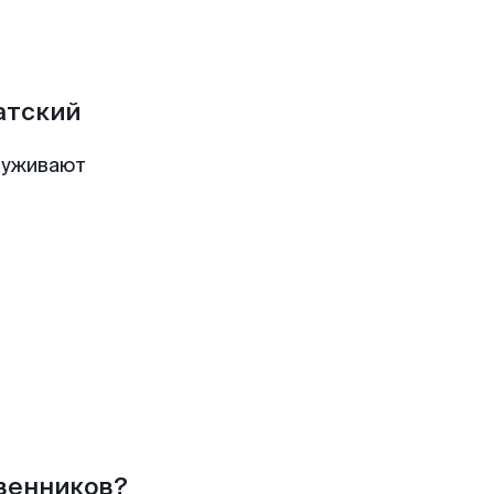
атский
луживают
твенников?