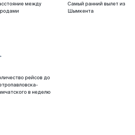
асстояние между
Самый ранний вылет из
ородами
Шымкента
оличество рейсов до
етропавловска-
амчатского в неделю