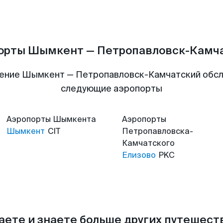
орты Шымкент — Петропавловск-Камч
ение Шымкент — Петропавловск-Камчатский обс
следующие аэропорты
Аэропорты
Шымкента
Аэропорты
Шымкент
CIT
Петропавловска-
Камчатского
Елизово
PKC
аете и знаете больше других путешес