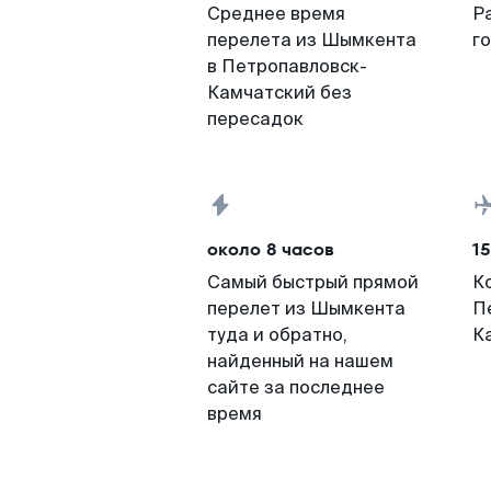
Среднее время
Р
перелета из Шымкента
г
в Петропавловск-
Камчатский без
пересадок
около 8 часов
15
Самый быстрый прямой
К
перелет из Шымкента
П
туда и обратно,
К
найденный на нашем
сайте за последнее
время