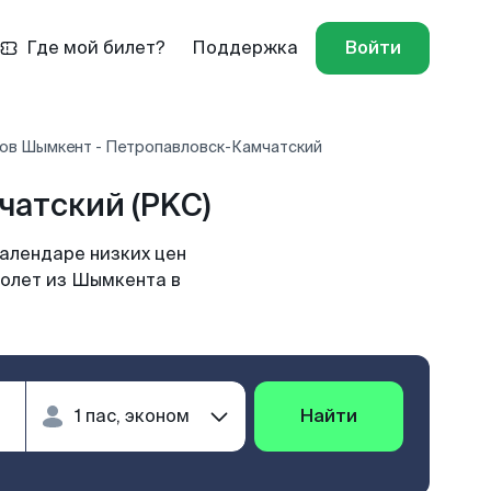
Где мой билет?
Поддержка
Войти
ов Шымкент - Петропавловск-Камчатский
атский (PKC)
алендаре низких цен
молет из Шымкента в
Найти