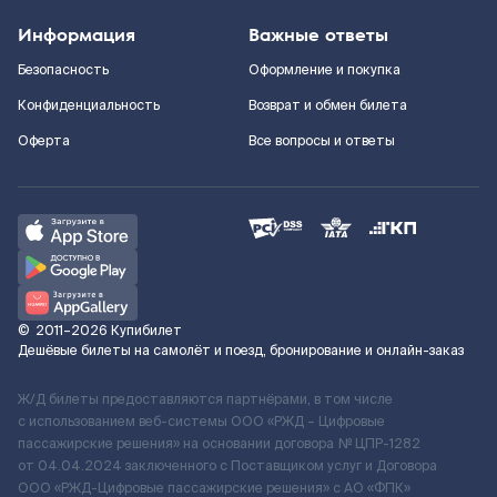
Информация
Важные ответы
Безопасность
Оформление и покупка
Конфиденциальность
Возврат и обмен билета
Оферта
Все вопросы и ответы
©
2011–2026
Купибилет
Дешёвые билеты на самолёт и поезд, бронирование и онлайн-заказ
Ж/Д билеты предоставляются партнёрами, в том числе
с использованием веб-системы ООО «РЖД – Цифровые
пассажирские решения» на основании договора № ЦПР-1282
от 04.04.2024 заключенного с Поставщиком услуг и Договора
ООО «РЖД-Цифровые пассажирские решения» c АО «ФПК»