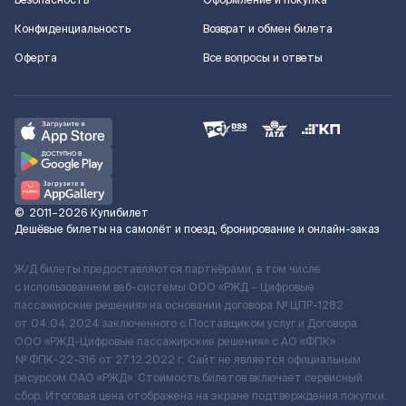
Безопасность
Оформление и покупка
Конфиденциальность
Возврат и обмен билета
Оферта
Все вопросы и ответы
©
2011–2026
Купибилет
Дешёвые билеты на самолёт и поезд, бронирование и онлайн-заказ
Ж/Д билеты предоставляются партнёрами, в том числе
с использованием веб-системы ООО «РЖД – Цифровые
пассажирские решения» на основании договора № ЦПР-1282
от 04.04.2024 заключенного с Поставщиком услуг и Договора
ООО «РЖД-Цифровые пассажирские решения» c АО «ФПК»
№ ФПК-22-316 от 27.12.2022 г. Сайт не является официальным
ресурсом ОАО «РЖД». Стоимость билетов включает сервисный
сбор. Итоговая цена отображена на экране подтверждения покупки.