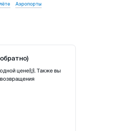
лёте
Аэропорты
 обратно)
одной цене🙌. Также вы
у возвращения