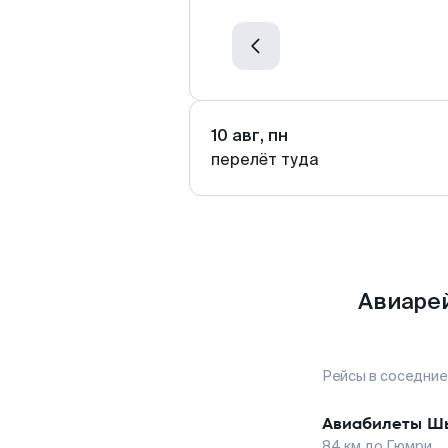
10 авг, пн
перелёт туда
Авиаре
Рейсы в соседние
Авиабилеты
Ш
84
км до
Гюмри