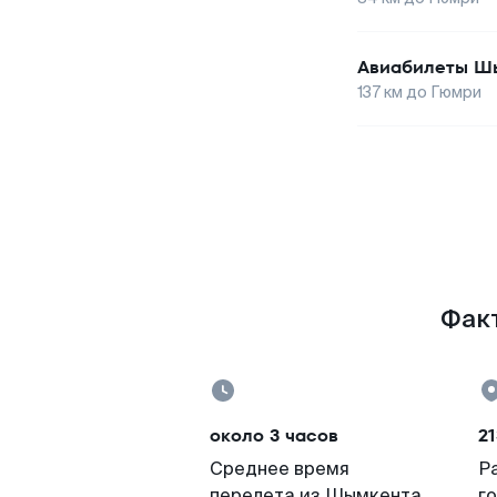
Авиабилеты
Ш
137
км до
Гюмри
Факт
около 3 часов
21
Среднее время
Р
перелета из Шымкента
г