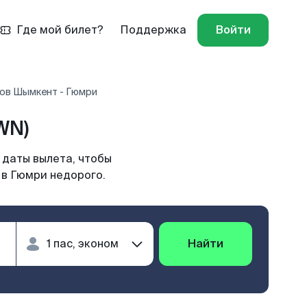
Где мой билет?
Поддержка
Войти
ов Шымкент - Гюмри
WN)
 даты вылета, чтобы
 в Гюмри недорого.
Найти