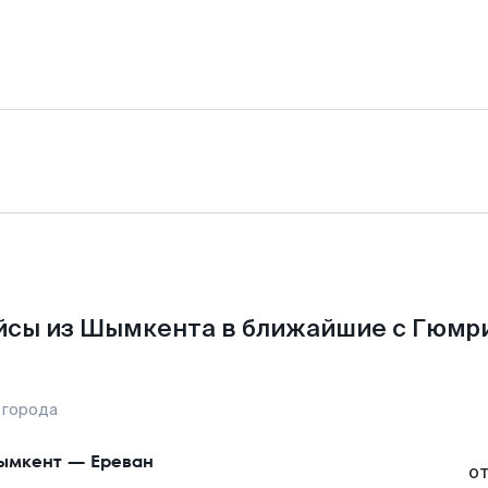
йсы из Шымкента в ближайшие с Гюмри
 города
ымкент
—
Ереван
о