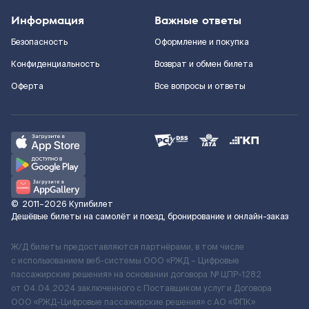
Информация
Важные ответы
Безопасность
Оформление и покупка
Конфиденциальность
Возврат и обмен билета
Оферта
Все вопросы и ответы
©
2011–2026
Купибилет
Дешёвые билеты на самолёт и поезд, бронирование и онлайн-заказ
Ж/Д билеты предоставляются партнёрами, в том числе
с использованием веб-системы ООО «РЖД – Цифровые
пассажирские решения» на основании договора № ЦПР-1282
от 04.04.2024 заключенного с Поставщиком услуг и Договора
ООО «РЖД-Цифровые пассажирские решения» c АО «ФПК»