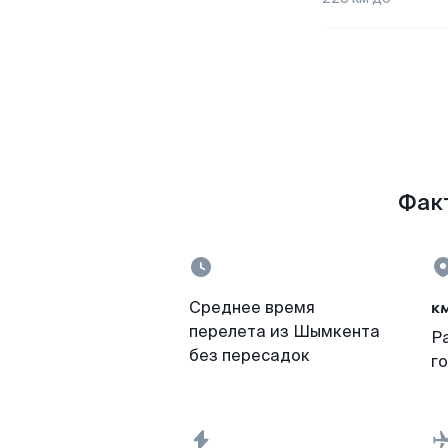
Факт
к
Среднее время
перелета из Шымкента
Р
без пересадок
г