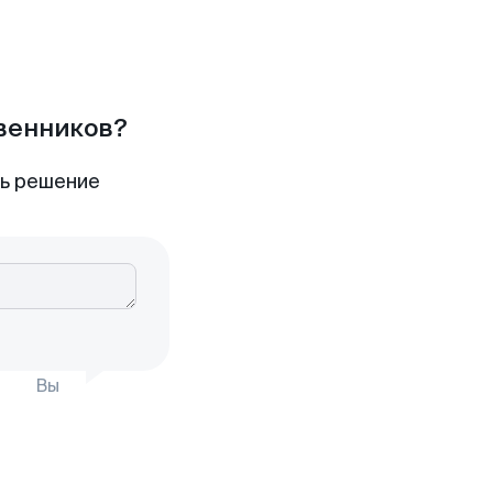
твенников?
ть решение
Вы