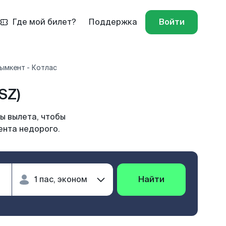
Где мой билет?
Поддержка
Войти
ымкент - Котлас
SZ)
ы вылета, чтобы
ента недорого.
Найти