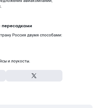
редложения авиакомпаний,
.
с пересадками
трану Россия двумя способами:
йсы и лоукосты.