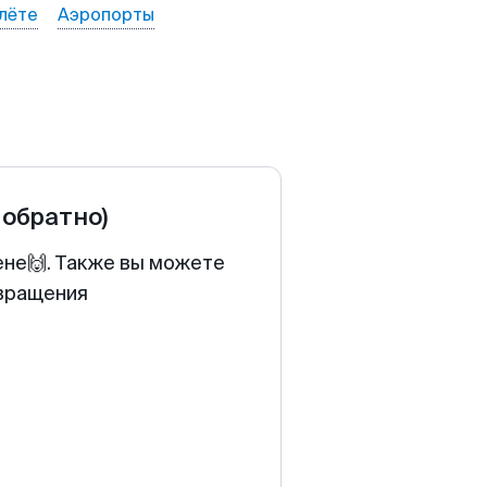
лёте
Аэропорты
 обратно)
ене🙌. Также вы можете
звращения