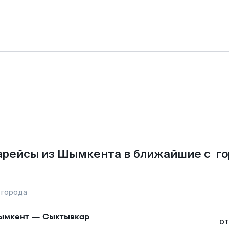
арейсы из Шымкента в ближайшие с го
 города
ымкент
—
Сыктывкар
от