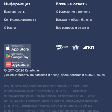
Информация
Важные ответы
Безопасность
Оформление и покупка
Конфиденциальность
Возврат и обмен билета
Оферта
Все вопросы и ответы
©
2011–2026
Купибилет
Дешёвые билеты на самолёт и поезд, бронирование и онлайн-заказ
Ж/Д билеты предоставляются партнёрами, в том числе
с использованием веб-системы ООО «РЖД – Цифровые
пассажирские решения» на основании договора № ЦПР-1282
от 04.04.2024 заключенного с Поставщиком услуг и Договора
ООО «РЖД-Цифровые пассажирские решения» c АО «ФПК»
№ ФПК-22-316 от 27.12.2022 г. Сайт не является официальным