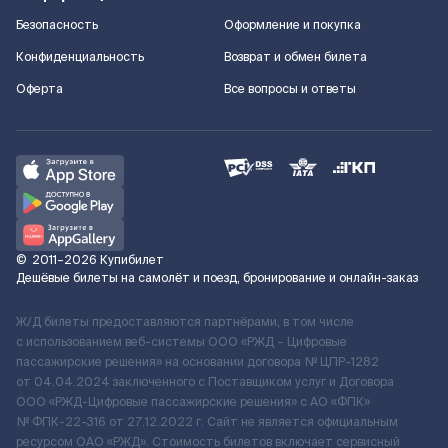
Безопасность
Оформление и покупка
Конфиденциальность
Возврат и обмен билета
Оферта
Все вопросы и ответы
©
2011–2026
Купибилет
Дешёвые билеты на самолёт и поезд, бронирование и онлайн-заказ
Ж/Д билеты предоставляются партнёрами, в том числе
с использованием веб-системы ООО «РЖД – Цифровые
пассажирские решения» на основании договора № ЦПР-1282
от 04.04.2024 заключенного с Поставщиком услуг и Договора
ООО «РЖД-Цифровые пассажирские решения» c АО «ФПК»
№ ФПК-22-316 от 27.12.2022 г. Сайт не является официальным
ресурсом ОАО «РЖД». Стоимость билетов включает сервисный