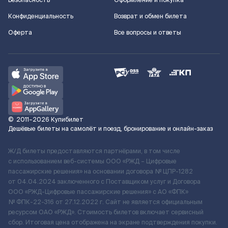
Безопасность
Оформление и покупка
Конфиденциальность
Возврат и обмен билета
Оферта
Все вопросы и ответы
©
2011–2026
Купибилет
Дешёвые билеты на самолёт и поезд, бронирование и онлайн-заказ
Ж/Д билеты предоставляются партнёрами, в том числе
с использованием веб-системы ООО «РЖД – Цифровые
пассажирские решения» на основании договора № ЦПР-1282
от 04.04.2024 заключенного с Поставщиком услуг и Договора
ООО «РЖД-Цифровые пассажирские решения» c АО «ФПК»
№ ФПК-22-316 от 27.12.2022 г. Сайт не является официальным
ресурсом ОАО «РЖД». Стоимость билетов включает сервисный
сбор. Итоговая цена отображена на экране подтверждения покупки.