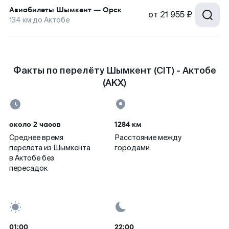
Авиабилеты
Шымкент
—
Орск
от
21 955 ₽
134
км до
Актобе
Факты по перелёту Шымкент (CIT) - Актобе
(AKX)
около 2 часов
1284 км
Среднее время
Расстояние между
перелета из Шымкента
городами
в Актобе без
пересадок
01:00
22:00