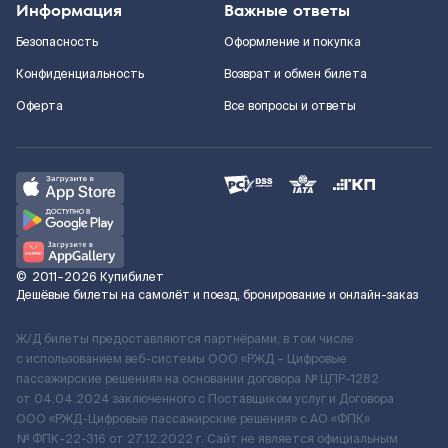
Информация
Важные ответы
Безопасность
Оформление и покупка
Конфиденциальность
Возврат и обмен билета
Оферта
Все вопросы и ответы
©
2011–2026
Купибилет
Дешёвые билеты на самолёт и поезд, бронирование и онлайн-заказ
Ж/Д билеты предоставляются партнёрами, в том числе
с использованием веб-системы ООО «РЖД – Цифровые
пассажирские решения» на основании договора № ЦПР-1282
от 04.04.2024 заключенного с Поставщиком услуг и Договора
ООО «РЖД-Цифровые пассажирские решения» c АО «ФПК»
№ ФПК-22-316 от 27.12.2022 г. Сайт не является официальным