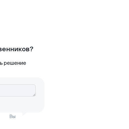
твенников?
ть решение
Вы