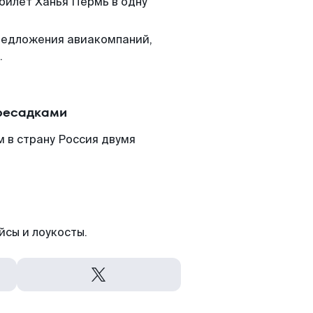
 билет Ханья Пермь в одну
редложения авиакомпаний,
.
ересадками
 в страну Россия двумя
йсы и лоукосты.