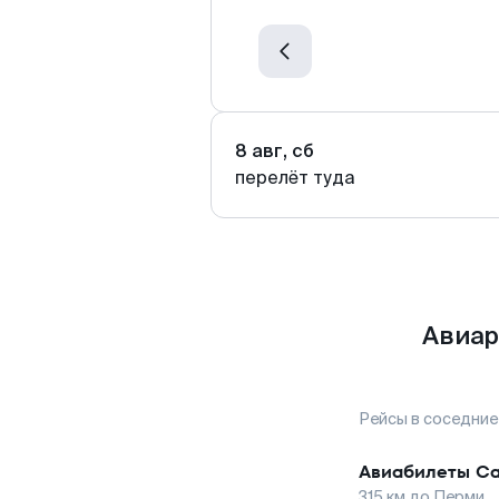
8 авг, сб
перелёт туда
Авиар
Рейсы в соседние
Авиабилеты
Са
315
км до
Перми