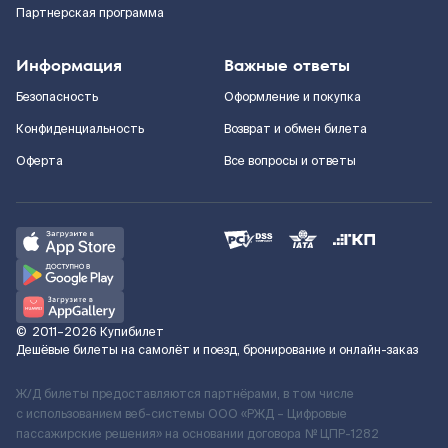
Партнерская программа
Информация
Важные ответы
Безопасность
Оформление и покупка
Конфиденциальность
Возврат и обмен билета
Оферта
Все вопросы и ответы
©
2011–2026
Купибилет
Дешёвые билеты на самолёт и поезд, бронирование и онлайн-заказ
Ж/Д билеты предоставляются партнёрами, в том числе
с использованием веб-системы ООО «РЖД – Цифровые
пассажирские решения» на основании договора № ЦПР-1282