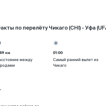
акты по перелёту Чикаго (CHI) - Уфа (UF
59 км
01:00
асстояние между
Самый ранний вылет из
ородами
Чикаго