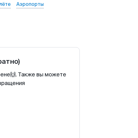
лёте
Аэропорты
ратно)
цене🙌. Также вы можете
звращения