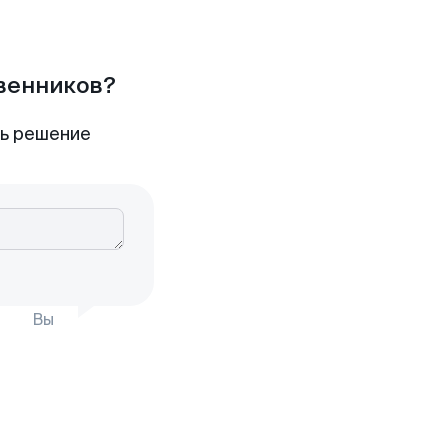
твенников?
ть решение
Вы