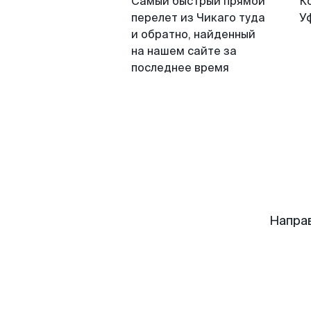
Самый быстрый прямой
К
перелет из Чикаго туда
У
и обратно, найденный
на нашем сайте за
последнее время
Напра