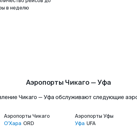
оличество рейсов до
фы в неделю
Аэропорты Чикаго — Уфа
вление Чикаго — Уфа обслуживают следующие аэр
Аэропорты
Чикаго
Аэропорты
Уфы
О'Хара
ORD
Уфа
UFA