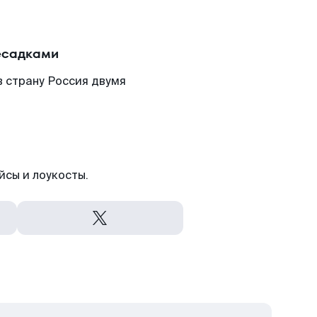
есадками
в страну Россия двумя
йсы и лоукосты.