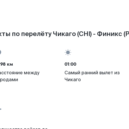
ты по перелёту Чикаго (CHI) - Финикс (
298 км
01:00
асстояние между
Самый ранний вылет из
ородами
Чикаго