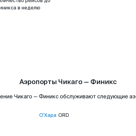
оличество рейсов до
иникса в неделю
Аэропорты Чикаго — Финикс
ение Чикаго — Финикс обслуживают следующие а
О'Хара
ORD