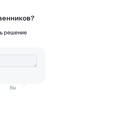
твенников?
ть решение
Вы