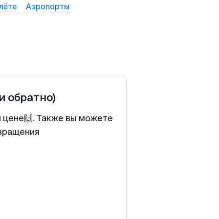
лёте
Аэропорты
 и обратно)
й цене🙌. Также вы можете
звращения