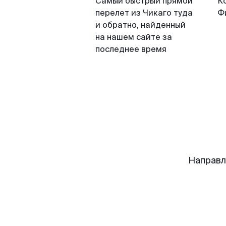
Самый быстрый прямой
К
перелет из Чикаго туда
Ф
и обратно, найденный
на нашем сайте за
последнее время
Направл