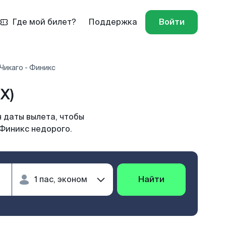
Где мой билет?
Поддержка
Войти
Чикаго - Финикс
X)
 даты вылета, чтобы
 Финикс недорого.
Найти