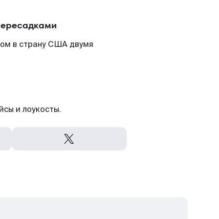
 пересадками
том в страну США двумя
йсы и лоукосты.