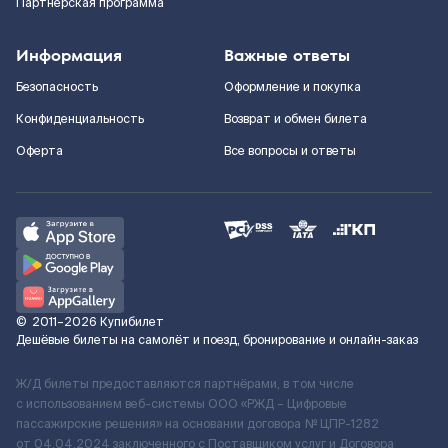
Партнерская программа
Информация
Важные ответы
Безопасность
Оформление и покупка
Конфиденциальность
Возврат и обмен билета
Оферта
Все вопросы и ответы
©
2011–2026
Купибилет
Дешёвые билеты на самолёт и поезд, бронирование и онлайн-заказ
Ж/Д билеты предоставляются партнёрами, в том числе
с использованием веб-системы ООО «РЖД – Цифровые
пассажирские решения» на основании договора № ЦПР-1282
от 04.04.2024 заключенного с Поставщиком услуг и Договора