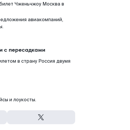
 билет Чженьчжоу Москва в
редложения авиакомпаний,
ы.
и с пересадками
илетом в страну Россия двумя
йсы и лоукосты.