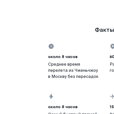
Факты 
около 8 часов
6
Среднее время
Р
перелета из Чженьчжоу
г
в Москву без пересадок
около 8 часов
15