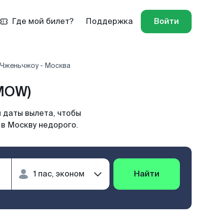
Где мой билет?
Поддержка
Войти
 Чженьчжоу - Москва
MOW)
 даты вылета, чтобы
 в Москву недорого.
Найти