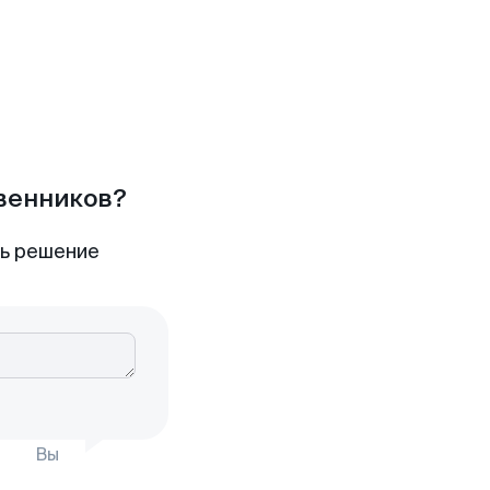
твенников?
ть решение
Вы