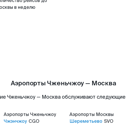
оличество рейсов до
осквы в неделю
Аэропорты Чженьчжоу — Москва
ие Чженьчжоу — Москва обслуживают следующие
Аэропорты
Чженьчжоу
Аэропорты
Москвы
Чжэнчжоу
CGO
Шереметьево
SVO