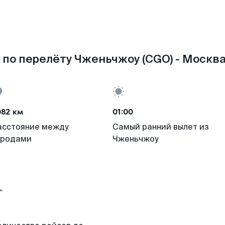
по перелёту Чженьчжоу (CGO) - Москв
082 км
01:00
асстояние между
Самый ранний вылет из
ородами
Чженьчжоу