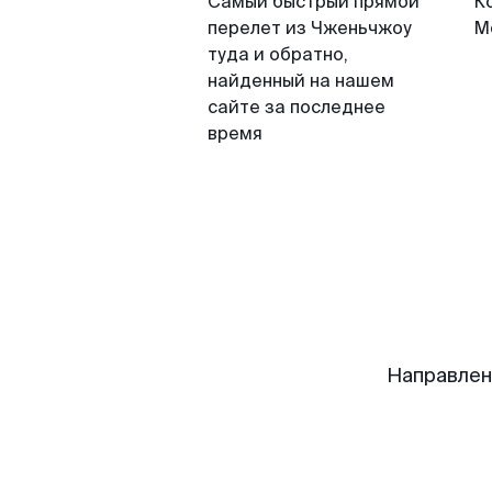
Самый быстрый прямой
К
перелет из Чженьчжоу
М
туда и обратно,
найденный на нашем
сайте за последнее
время
Направлен