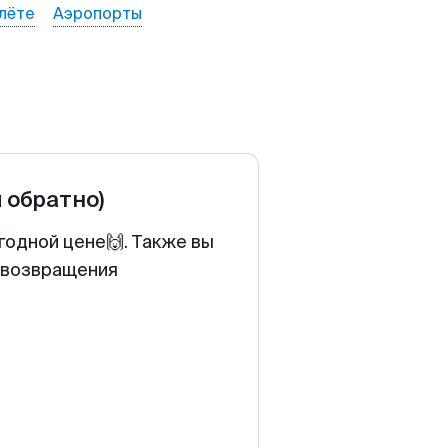
лёте
Аэропорты
и обратно)
годной цене🙌. Также вы
у возвращения