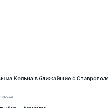
ы из Кельна в ближайшие с Ставропол
 города
льн Бонн
—
Краснодар