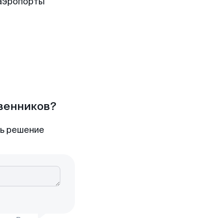
аэропорты
твенников?
ть решение