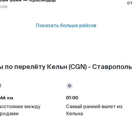
о
оля
Показать больше рейсов
 по перелёту Кельн (CGN) - Ставрополь
666 км
01:00
асстояние между
Самый ранний вылет из
ородами
Кельна