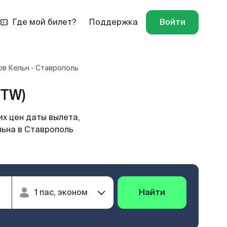
Где мой билет?
Поддержка
Войти
ов Кельн - Ставрополь
STW)
х цен даты вылета,
льна в Ставрополь
Найти