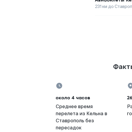
231
км до
Ставроп
Факты
около 4 часов
2
Среднее время
Р
перелета из Кельна в
г
Ставрополь без
пересадок