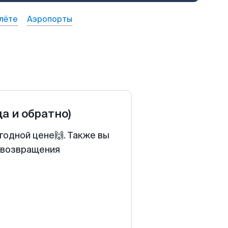
лёте
Аэропорты
да и обратно)
годной цене🙌. Также вы
у возвращения