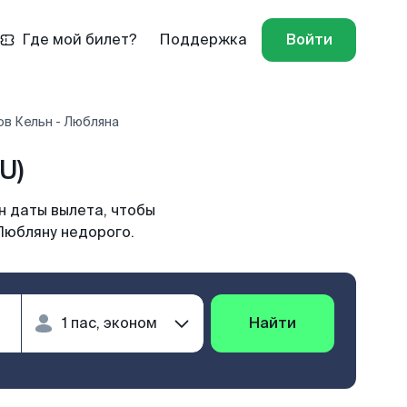
Где мой билет?
Поддержка
Войти
ов Кельн - Любляна
U)
н даты вылета, чтобы
Любляну недорого.
Найти