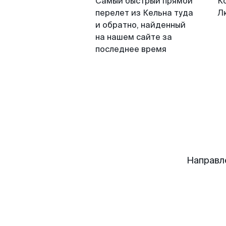
Самый быстрый прямой
К
перелет из Кельна туда
Л
и обратно, найденный
на нашем сайте за
последнее время
Направл