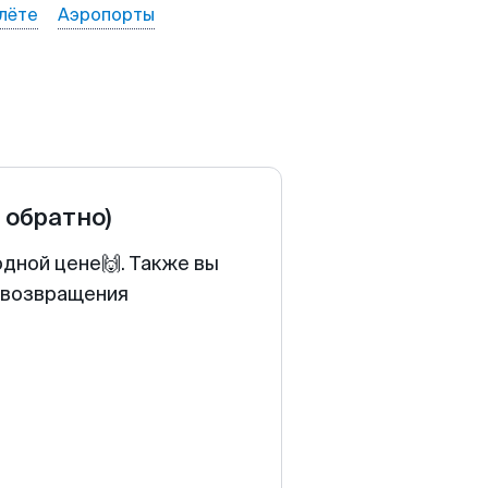
лёте
Аэропорты
и обратно)
одной цене🙌. Также вы
у возвращения