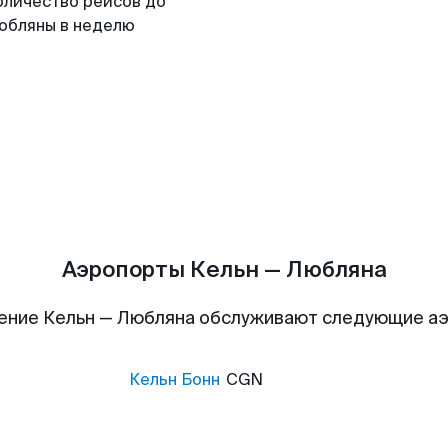
оличество рейсов до
юбляны в неделю
Аэропорты Кельн — Любляна
ение Кельн — Любляна обслуживают следующие а
Кельн Бонн
CGN