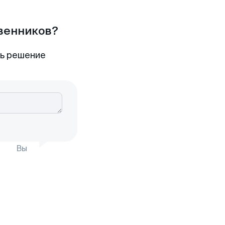
твенников?
ть решение
Вы