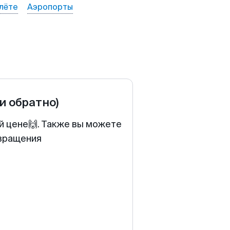
лёте
Аэропорты
 и обратно)
й цене🙌. Также вы можете
звращения