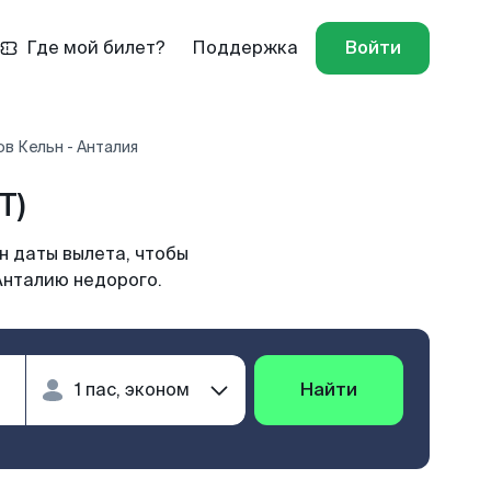
Где мой билет?
Поддержка
Войти
в Кельн - Анталия
T)
н даты вылета, чтобы
Анталию недорого.
Найти