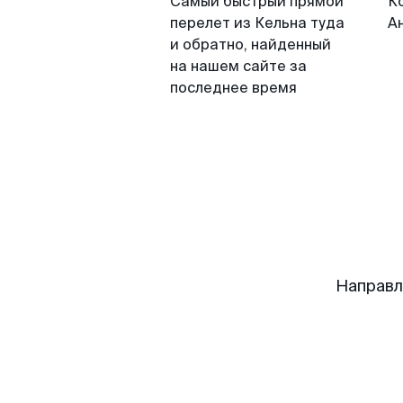
Самый быстрый прямой
К
перелет из Кельна туда
А
и обратно, найденный
на нашем сайте за
последнее время
Направл