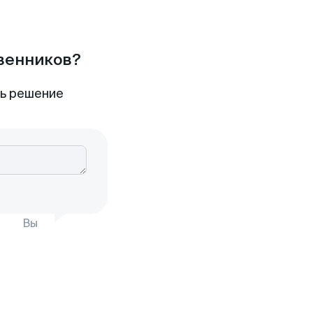
твенников?
ть решение
Вы