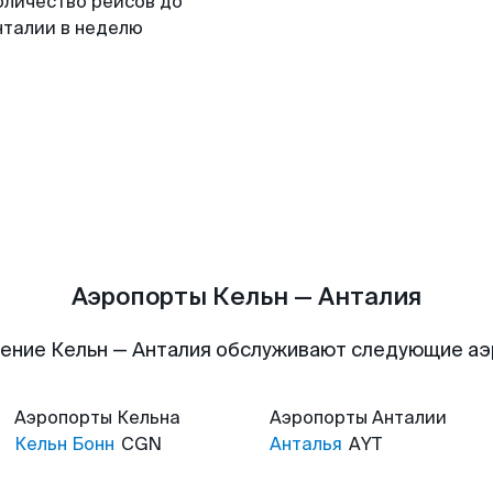
оличество рейсов до
нталии в неделю
Аэропорты Кельн — Анталия
ение Кельн — Анталия обслуживают следующие а
Аэропорты
Кельна
Аэропорты
Анталии
Кельн Бонн
CGN
Анталья
AYT