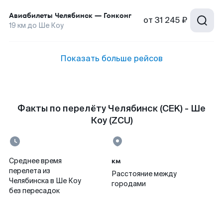
Авиабилеты
Челябинск
—
Гонконг
от
31 245 ₽
19
км до
Ше Коу
Показать больше рейсов
Факты по перелёту Челябинск (CEK) - Ше
Коу (ZCU)
км
Среднее время
перелета из
Расстояние между
Челябинска в Ше Коу
городами
без пересадок