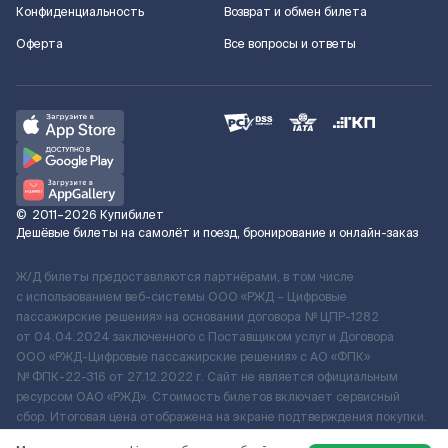
Конфиденциальность
Возврат и обмен билета
Оферта
Все вопросы и ответы
©
2011–2026
Купибилет
Дешёвые билеты на самолёт и поезд, бронирование и онлайн-заказ
Ж/Д билеты предоставляются партнёрами, в том числе
с использованием веб-системы ООО «РЖД – Цифровые
пассажирские решения» на основании договора № ЦПР-1282
от 04.04.2024 заключенного с Поставщиком услуг и Договора
ООО «РЖД-Цифровые пассажирские решения» c АО «ФПК»
№ ФПК-22-316 от 27.12.2022 г. Сайт не является официальным
ресурсом ОАО «РЖД». Стоимость билетов включает сервисный
сбор. Итоговая цена отображена на экране подтверждения покупки.
По вопросам рассмотрения обращений, жалоб, претензий граждан