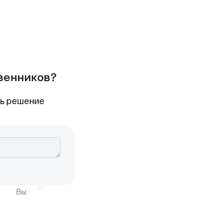
твенников?
ть решение
Вы