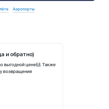
лёте
Аэропорты
да и обратно)
о выгодной цене🙌. Также
ту возвращения