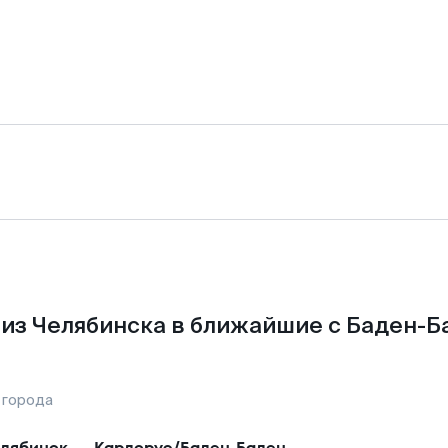
из Челябинска в ближайшие с Баден-Б
 города
лябинск
—
Карлсруэ/Баден-Баден