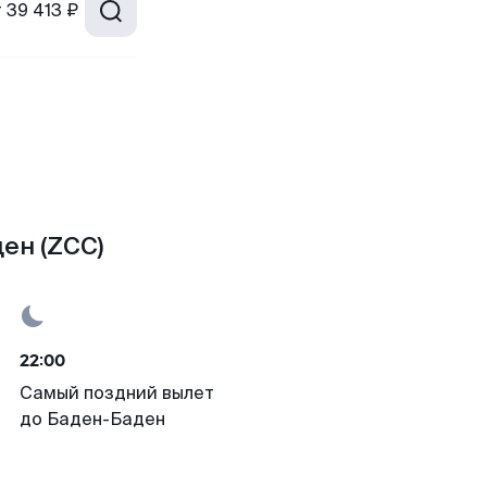
т
39 413 ₽
ен (ZCC)
22:00
Самый поздний вылет
до Баден-Баден