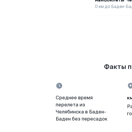
0
км до
Баден-Ба
Факты п
к
Среднее время
перелета из
Р
Челябинска в Баден-
г
Баден без пересадок