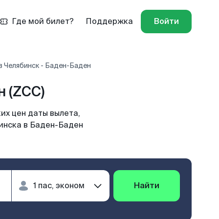
Где мой билет?
Поддержка
Войти
в Челябинск - Баден-Баден
 (ZCC)
их цен даты вылета,
бинска в Баден-Баден
Найти