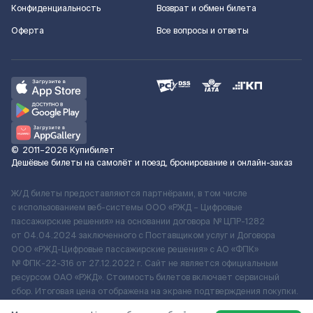
Конфиденциальность
Возврат и обмен билета
Оферта
Все вопросы и ответы
©
2011–2026
Купибилет
Дешёвые билеты на самолёт и поезд, бронирование и онлайн-заказ
Ж/Д билеты предоставляются партнёрами, в том числе
с использованием веб-системы ООО «РЖД – Цифровые
пассажирские решения» на основании договора № ЦПР-1282
от 04.04.2024 заключенного с Поставщиком услуг и Договора
ООО «РЖД-Цифровые пассажирские решения» c АО «ФПК»
№ ФПК-22-316 от 27.12.2022 г. Сайт не является официальным
ресурсом ОАО «РЖД». Стоимость билетов включает сервисный
сбор. Итоговая цена отображена на экране подтверждения покупки.
По вопросам рассмотрения обращений, жалоб, претензий граждан