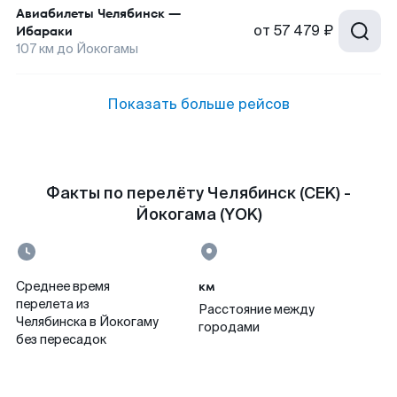
Авиабилеты
Челябинск
—
от
57 479 ₽
Ибараки
107
км до
Йокогамы
Показать больше рейсов
Факты по перелёту Челябинск (CEK) -
Йокогама (YOK)
км
Среднее время
перелета из
Расстояние между
Челябинска в Йокогаму
городами
без пересадок