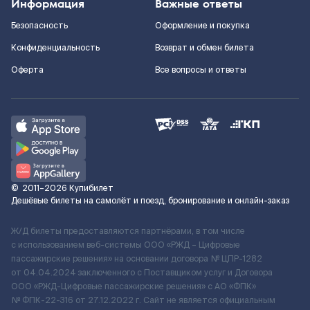
Информация
Важные ответы
Безопасность
Оформление и покупка
Конфиденциальность
Возврат и обмен билета
Оферта
Все вопросы и ответы
©
2011–2026
Купибилет
Дешёвые билеты на самолёт и поезд, бронирование и онлайн-заказ
Ж/Д билеты предоставляются партнёрами, в том числе
с использованием веб-системы ООО «РЖД – Цифровые
пассажирские решения» на основании договора № ЦПР-1282
от 04.04.2024 заключенного с Поставщиком услуг и Договора
ООО «РЖД-Цифровые пассажирские решения» c АО «ФПК»
№ ФПК-22-316 от 27.12.2022 г. Сайт не является официальным