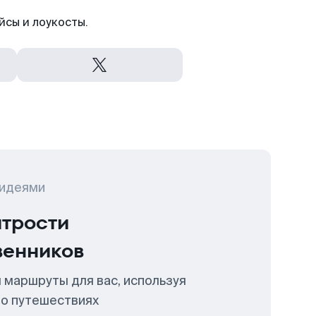
йсы и лоукосты.
 идеями
итрости
венников
 маршруты для вас, используя
 о путешествиях