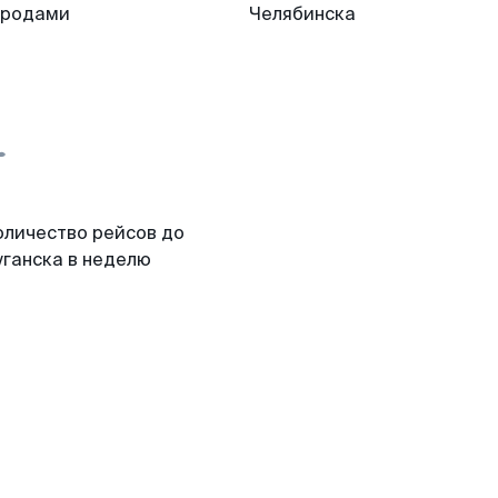
ородами
Челябинска
оличество рейсов до
уганска в неделю