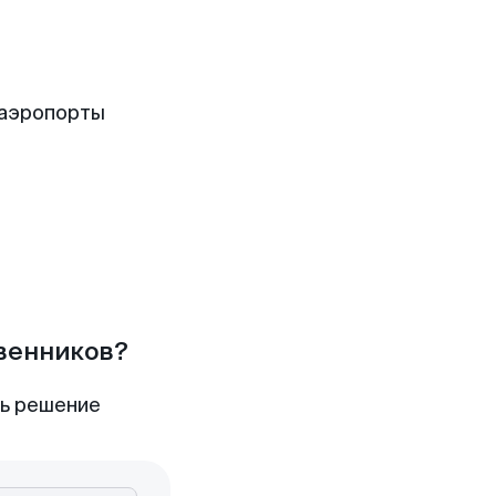
 аэропорты
твенников?
ть решение