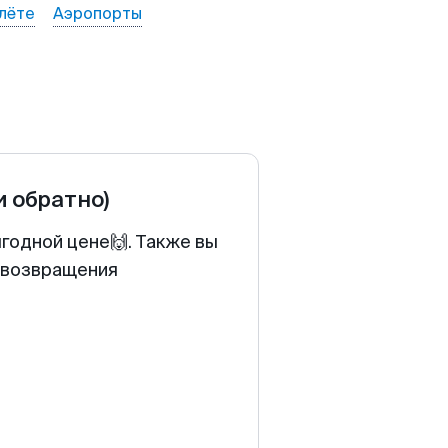
лёте
Аэропорты
и обратно)
ыгодной цене🙌. Также вы
у возвращения