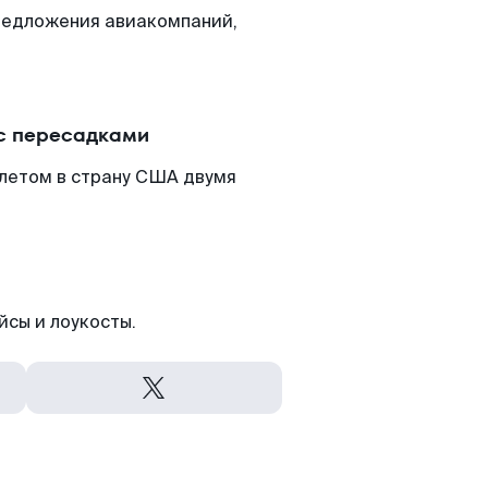
редложения авиакомпаний,
 с пересадками
илетом в страну США двумя
йсы и лоукосты.