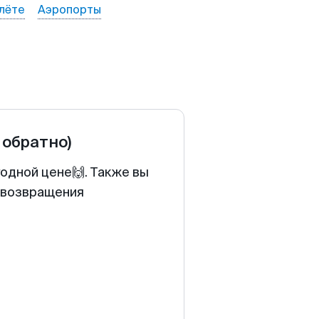
лёте
Аэропорты
 обратно)
годной цене🙌. Также вы
у возвращения