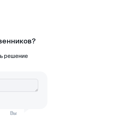
твенников?
ть решение
Вы