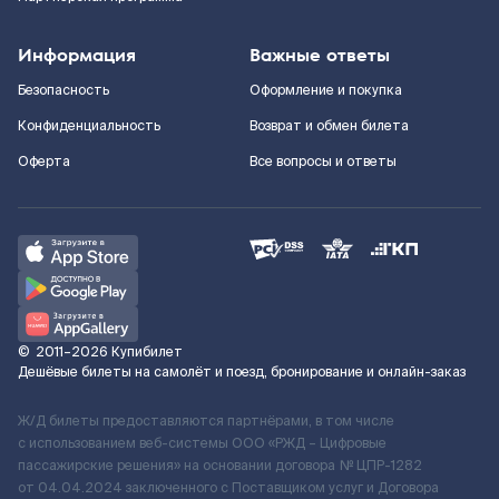
Информация
Важные ответы
Безопасность
Оформление и покупка
Конфиденциальность
Возврат и обмен билета
Оферта
Все вопросы и ответы
©
2011–2026
Купибилет
Дешёвые билеты на самолёт и поезд, бронирование и онлайн-заказ
Ж/Д билеты предоставляются партнёрами, в том числе
с использованием веб-системы ООО «РЖД – Цифровые
пассажирские решения» на основании договора № ЦПР-1282
от 04.04.2024 заключенного с Поставщиком услуг и Договора