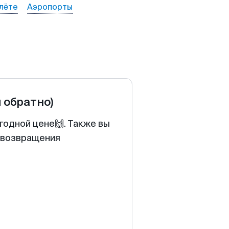
лёте
Аэропорты
и обратно)
годной цене🙌. Также вы
у возвращения