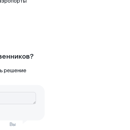
 аэропорты
твенников?
ть решение
Вы