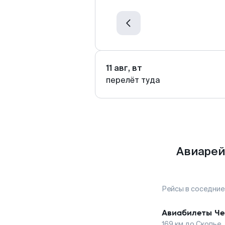
11 авг, вт
перелёт туда
Авиарей
Рейсы в соседние
Авиабилеты
Че
169
км до
Скопье