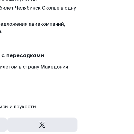
 билет Челябинск Скопье в одну
редложения авиакомпаний,
.
и с пересадками
билетом в страну Македония
йсы и лоукосты.