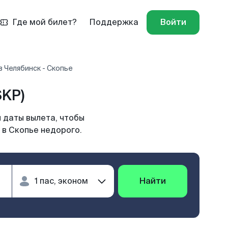
Где мой билет?
Поддержка
Войти
 Челябинск - Скопье
SKP)
 даты вылета, чтобы
 в Скопье недорого.
Найти