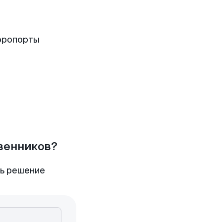
эропорты
твенников?
ть решение