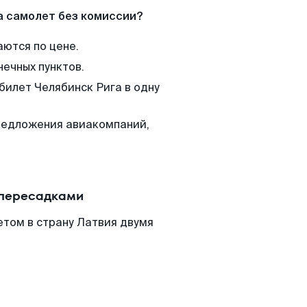
а самолет без комиссии?
аются по цене.
нечных пунктов.
билет Челябинск Рига в одну
редложения авиакомпаний,
 пересадками
етом в страну Латвия двумя