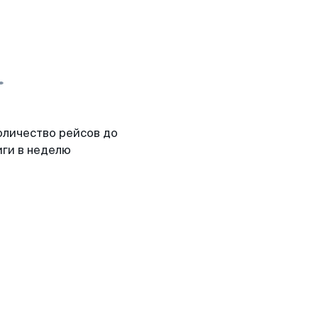
оличество рейсов до
иги в неделю