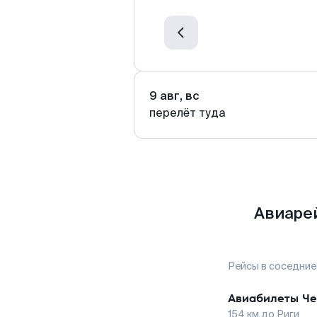
9 авг, вс
перелёт туда
Авиарей
Рейсы в соседние
Авиабилеты
Че
154
км до
Риги