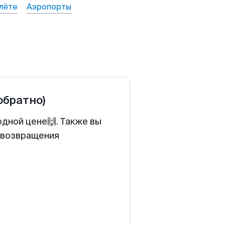
лёте
Аэропорты
обратно)
одной цене🙌. Также вы
у возвращения