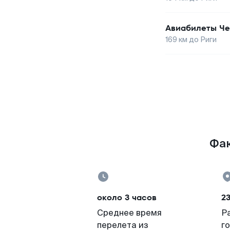
Авиабилеты
Че
169
км до
Риги
Фак
около 3 часов
2
Среднее время
Р
перелета из
г