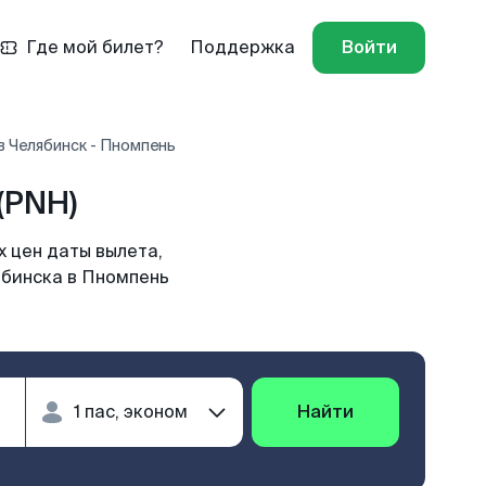
Где мой билет?
Поддержка
Войти
в Челябинск - Пномпень
(PNH)
 цен даты вылета,
ябинска в Пномпень
Найти