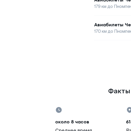
179
км до
Пномпе
Авиабилеты
Че
170
км до
Пномпе
Факты 
около 8 часов
61
Среднее время
Р