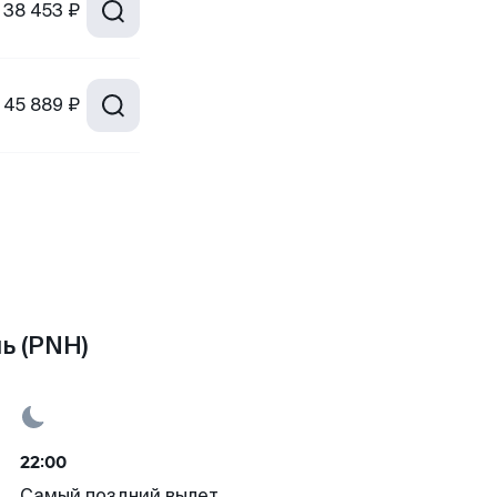
38 453 ₽
45 889 ₽
ь (PNH)
22:00
Самый поздний вылет