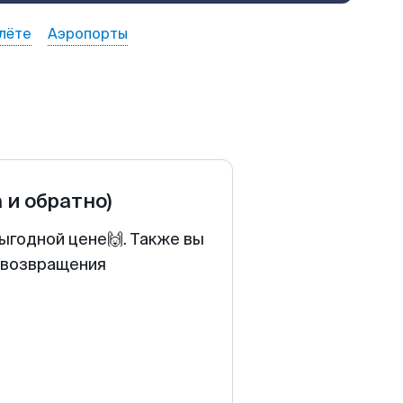
лёте
Аэропорты
а и обратно)
ыгодной цене🙌. Также вы
у возвращения