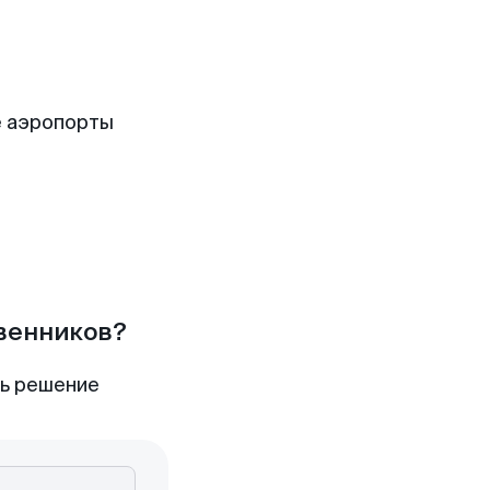
е аэропорты
твенников?
ть решение