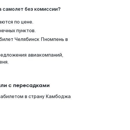
а самолет без комиссии?
аются по цене.
нечных пунктов.
 билет Челябинск Пномпень в
редложения авиакомпаний,
еня.
или с пересадками
иабилетом в страну Камбоджа