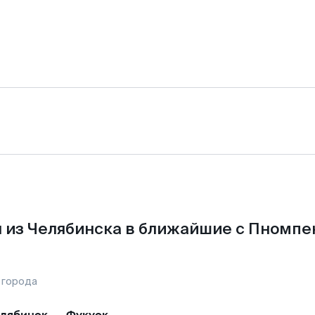
 из Челябинска в ближайшие с Пномпе
 города
лябинск
—
Фукуок