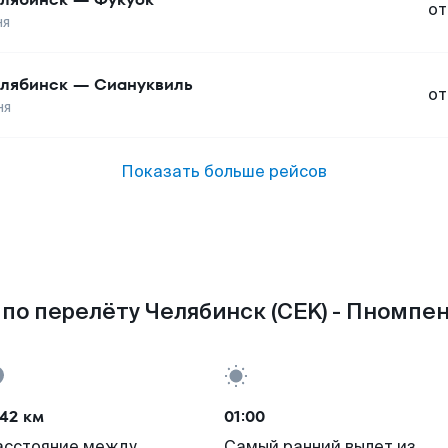
от
ня
лябинск
—
Сиануквиль
от
ня
Показать больше рейсов
по перелёту Челябинск (CEK) - Пномпен
42 км
01:00
асстояние между
Самый ранний вылет из