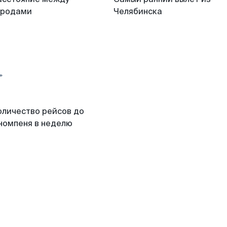
ородами
Челябинска
оличество рейсов до
номпеня в неделю