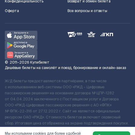
Конфиденциальность
Возврат и обмен билета
Оферта
Все вопросы и ответы
©
2011–2026
Купибилет
Дешёвые билеты на самолёт и поезд, бронирование и онлайн-заказ
Ж/Д билеты предоставляются партнёрами, в том числе
с использованием веб-системы ООО «РЖД – Цифровые
пассажирские решения» на основании договора № ЦПР-1282
от 04.04.2024 заключенного с Поставщиком услуг и Договора
ООО «РЖД-Цифровые пассажирские решения» c АО «ФПК»
№ ФПК-22-316 от 27.12.2022 г. Сайт не является официальным
ресурсом ОАО «РЖД». Стоимость билетов включает сервисный
сбор. Итоговая цена отображена на экране подтверждения покупки.
По вопросам рассмотрения обращений, жалоб, претензий граждан
Мы используем cookies для более удобной