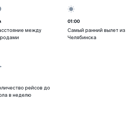
м
01:00
асстояние между
Самый ранний вылет из
ородами
Челябинска
оличество рейсов до
рла в неделю