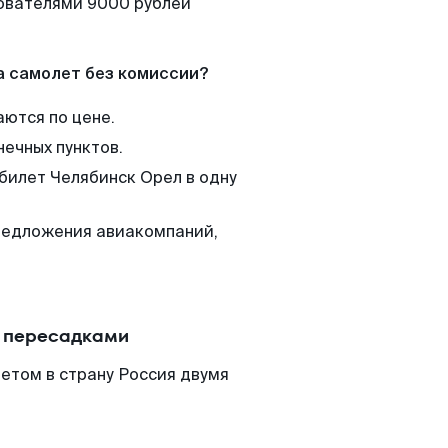
зователями 9000 рублей
а самолет без комиссии?
аются по цене.
нечных пунктов.
 билет Челябинск Орел в одну
редложения авиакомпаний,
с пересадками
етом в страну Россия двумя