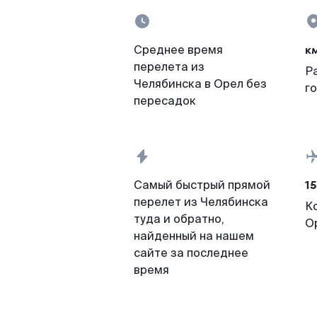
к
Среднее время
перелета из
Р
Челябинска в Орел без
г
пересадок
15
Самый быстрый прямой
перелет из Челябинска
К
туда и обратно,
О
найденный на нашем
сайте за последнее
время