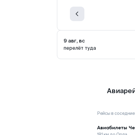
9 авг, вс
перелёт туда
Авиарей
Рейсы в соседние
Авиабилеты
Че
181
км до
Орла