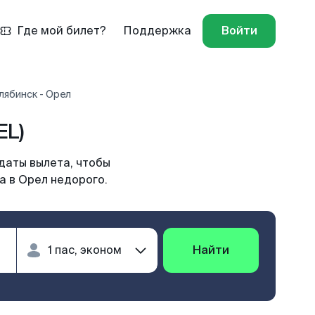
Где мой билет?
Поддержка
Войти
лябинск - Орел
EL)
даты вылета, чтобы
а в Орел недорого.
Найти