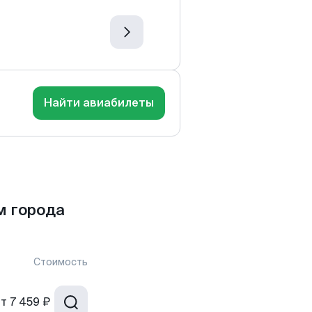
Найти авиабилеты
м города
Стоимость
от
7 459 ₽