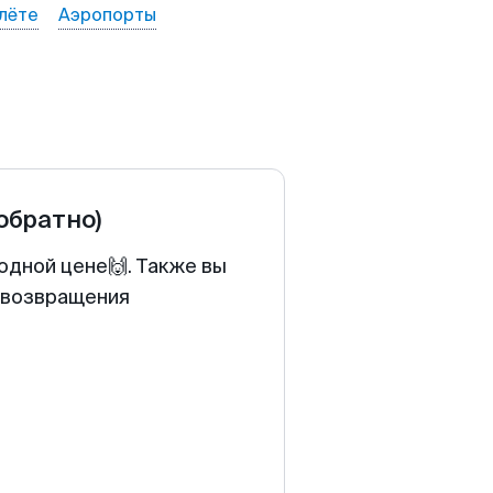
лёте
Аэропорты
 обратно)
одной цене🙌. Также вы
у возвращения