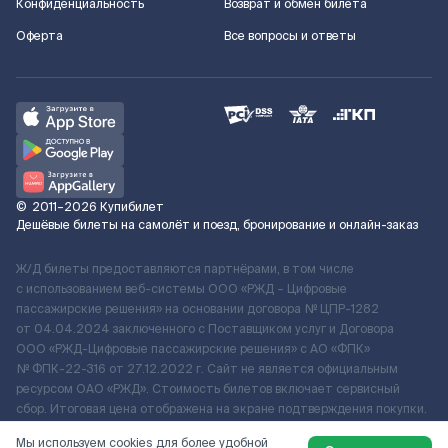
Конфиденциальность
Возврат и обмен билета
Оферта
Все вопросы и ответы
©
2011–2026
Купибилет
Дешёвые билеты на самолёт и поезд, бронирование и онлайн-заказ
Ж/Д билеты предоставляются партнёрами, в том числе
с использованием веб-системы ООО «РЖД – Цифровые
пассажирские решения» на основании договора № ЦПР-1282
от 04.04.2024 заключенного с Поставщиком услуг и Договора
ООО «РЖД-Цифровые пассажирские решения» c АО «ФПК»
№ ФПК-22-316 от 27.12.2022 г. Сайт не является официальным
ресурсом ОАО «РЖД». Стоимость билетов включает сервисный
сбор. Итоговая цена отображена на экране подтверждения покупки.
По вопросам рассмотрения обращений, жалоб, претензий граждан
Мы используем cookies для более удобной