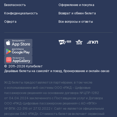
Безопасность
Оформление и покупка
Конфиденциальность
Возврат и обмен билета
Оферта
Все вопросы и ответы
©
2011–2026
Купибилет
Дешёвые билеты на самолёт и поезд, бронирование и онлайн-заказ
Ж/Д билеты предоставляются партнёрами, в том числе
с использованием веб-системы ООО «РЖД – Цифровые
пассажирские решения» на основании договора № ЦПР-1282
от 04.04.2024 заключенного с Поставщиком услуг и Договора
ООО «РЖД-Цифровые пассажирские решения» c АО «ФПК»
№ ФПК-22-316 от 27.12.2022 г. Сайт не является официальным
ресурсом ОАО «РЖД». Стоимость билетов включает сервисный