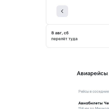
8 авг, сб
перелёт туда
Авиарейсы 
Рейсы в соседние
Авиабилеты
Че
134
км до
Мишкол