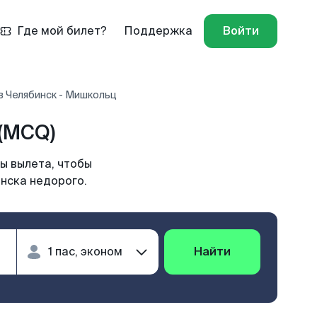
Где мой билет?
Поддержка
Войти
в Челябинск - Мишкольц
(MCQ)
ы вылета, чтобы
инска недорого.
Найти