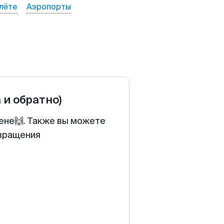
лёте
Аэропорты
 и обратно)
цене🙌. Также вы можете
звращения