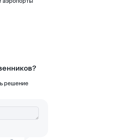
е аэропорты
твенников?
ть решение