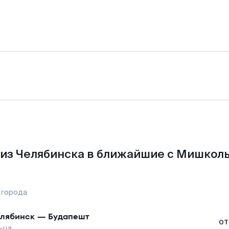
из Челябинска в ближайшие с Мишкол
 города
лябинск
—
Будапешт
от
ьца