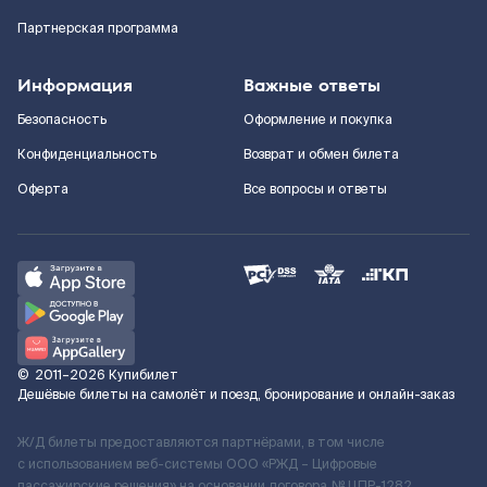
Партнерская программа
Информация
Важные ответы
Безопасность
Оформление и покупка
Конфиденциальность
Возврат и обмен билета
Оферта
Все вопросы и ответы
©
2011–2026
Купибилет
Дешёвые билеты на самолёт и поезд, бронирование и онлайн-заказ
Ж/Д билеты предоставляются партнёрами, в том числе
с использованием веб-системы ООО «РЖД – Цифровые
пассажирские решения» на основании договора № ЦПР-1282