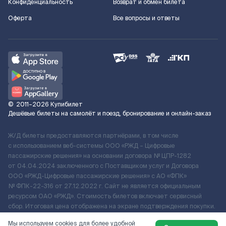
Конфиденциальность
Возврат и обмен билета
Оферта
Все вопросы и ответы
©
2011–2026
Купибилет
Дешёвые билеты на самолёт и поезд, бронирование и онлайн-заказ
Ж/Д билеты предоставляются партнёрами, в том числе
с использованием веб-системы ООО «РЖД – Цифровые
пассажирские решения» на основании договора № ЦПР-1282
от 04.04.2024 заключенного с Поставщиком услуг и Договора
ООО «РЖД-Цифровые пассажирские решения» c АО «ФПК»
№ ФПК-22-316 от 27.12.2022 г. Сайт не является официальным
ресурсом ОАО «РЖД». Стоимость билетов включает сервисный
сбор. Итоговая цена отображена на экране подтверждения покупки.
По вопросам рассмотрения обращений, жалоб, претензий граждан
Мы используем cookies для более удобной