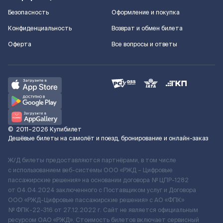
Безопасность
Оформление и покупка
Конфиденциальность
Возврат и обмен билета
Оферта
Все вопросы и ответы
©
2011–2026
Купибилет
Дешёвые билеты на самолёт и поезд, бронирование и онлайн-заказ
Ж/Д билеты предоставляются партнёрами, в том числе
с использованием веб-системы ООО «РЖД – Цифровые
пассажирские решения» на основании договора № ЦПР-1282
от 04.04.2024 заключенного с Поставщиком услуг и Договора
ООО «РЖД-Цифровые пассажирские решения» c АО «ФПК»
№ ФПК-22-316 от 27.12.2022 г. Сайт не является официальным
ресурсом ОАО «РЖД». Стоимость билетов включает сервисный