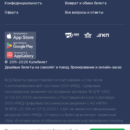
Конфиденциальность
Возврат и обмен билета
Оферта
Все вопросы и ответы
©
2011–2026
Купибилет
Дешёвые билеты на самолёт и поезд, бронирование и онлайн-заказ
Ж/Д билеты предоставляются партнёрами, в том числе
с использованием веб-системы ООО «РЖД – Цифровые
пассажирские решения» на основании договора № ЦПР-1282
от 04.04.2024 заключенного с Поставщиком услуг и Договора
ООО «РЖД-Цифровые пассажирские решения» c АО «ФПК»
№ ФПК-22-316 от 27.12.2022 г. Сайт не является официальным
ресурсом ОАО «РЖД». Стоимость билетов включает сервисный
сбор. Итоговая цена отображена на экране подтверждения покупки.
По вопросам рассмотрения обращений, жалоб, претензий граждан