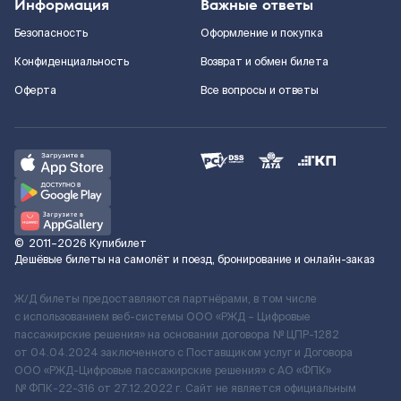
Информация
Важные ответы
Безопасность
Оформление и покупка
Конфиденциальность
Возврат и обмен билета
Оферта
Все вопросы и ответы
©
2011–2026
Купибилет
Дешёвые билеты на самолёт и поезд, бронирование и онлайн-заказ
Ж/Д билеты предоставляются партнёрами, в том числе
с использованием веб-системы ООО «РЖД – Цифровые
пассажирские решения» на основании договора № ЦПР-1282
от 04.04.2024 заключенного с Поставщиком услуг и Договора
ООО «РЖД-Цифровые пассажирские решения» c АО «ФПК»
№ ФПК-22-316 от 27.12.2022 г. Сайт не является официальным