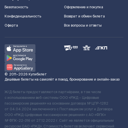
Безопасность
Оформление и покупка
Конфиденциальность
Возврат и обмен билета
Оферта
Все вопросы и ответы
©
2011–2026
Купибилет
Дешёвые билеты на самолёт и поезд, бронирование и онлайн-заказ
Ж/Д билеты предоставляются партнёрами, в том числе
с использованием веб-системы ООО «РЖД – Цифровые
пассажирские решения» на основании договора № ЦПР-1282
от 04.04.2024 заключенного с Поставщиком услуг и Договора
ООО «РЖД-Цифровые пассажирские решения» c АО «ФПК»
№ ФПК-22-316 от 27.12.2022 г. Сайт не является официальным
ресурсом ОАО «РЖД». Стоимость билетов включает сервисный