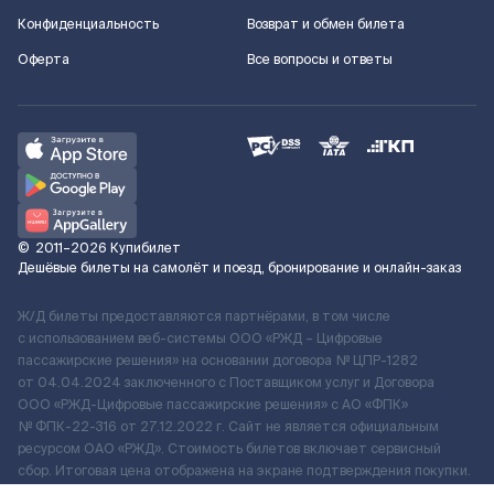
Конфиденциальность
Возврат и обмен билета
Оферта
Все вопросы и ответы
©
2011–2026
Купибилет
Дешёвые билеты на самолёт и поезд, бронирование и онлайн-заказ
Ж/Д билеты предоставляются партнёрами, в том числе
с использованием веб-системы ООО «РЖД – Цифровые
пассажирские решения» на основании договора № ЦПР-1282
от 04.04.2024 заключенного с Поставщиком услуг и Договора
ООО «РЖД-Цифровые пассажирские решения» c АО «ФПК»
№ ФПК-22-316 от 27.12.2022 г. Сайт не является официальным
ресурсом ОАО «РЖД». Стоимость билетов включает сервисный
сбор. Итоговая цена отображена на экране подтверждения покупки.
По вопросам рассмотрения обращений, жалоб, претензий граждан