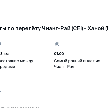
ы по перелёту Чианг-Рай (CEI) - Ханой 
33 км
01:00
асстояние между
Самый ранний вылет из
ородами
Чианг-Рая