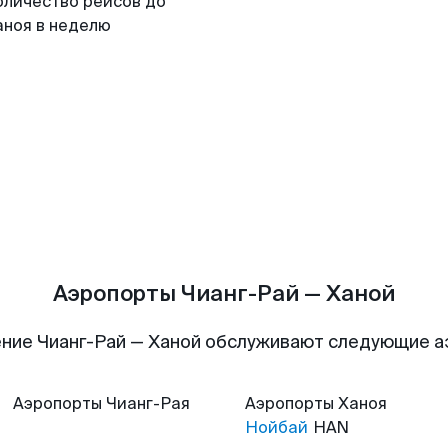
оличество рейсов до
аноя в неделю
Аэропорты Чианг-Рай — Ханой
ние Чианг-Рай — Ханой обслуживают следующие 
Аэропорты
Чианг-Рая
Аэропорты
Ханоя
Нойбай
HAN