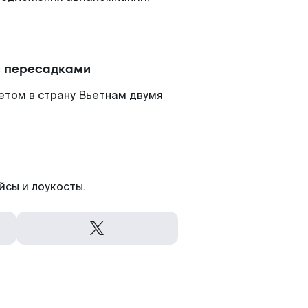
с пересадками
етом в страну Вьетнам двумя
йсы и лоукосты.