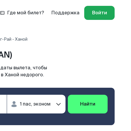
Где мой билет?
Поддержка
Войти
г-Рай - Ханой
AN)
 даты вылета, чтобы
 в Ханой недорого.
Найти