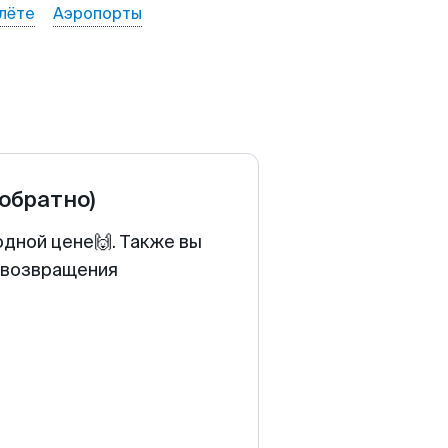
лёте
Аэропорты
 обратно)
одной цене🙌. Также вы
у возвращения