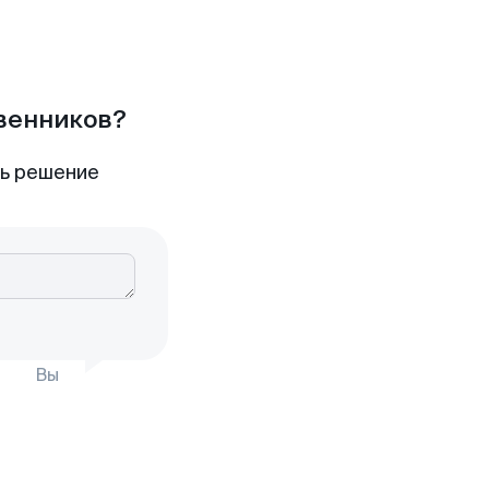
твенников?
ть решение
Вы