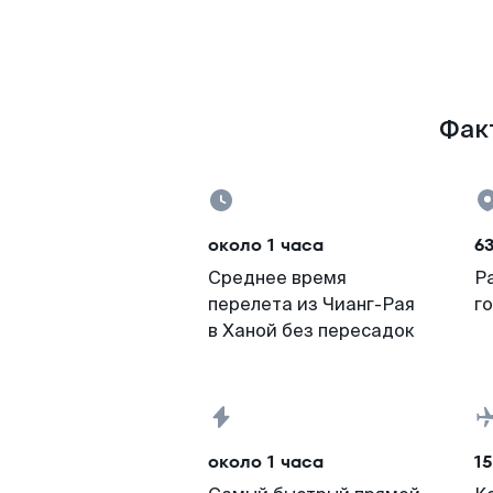
Факт
около 1 часа
6
Среднее время
Р
перелета из Чианг-Рая
г
в Ханой без пересадок
около 1 часа
15