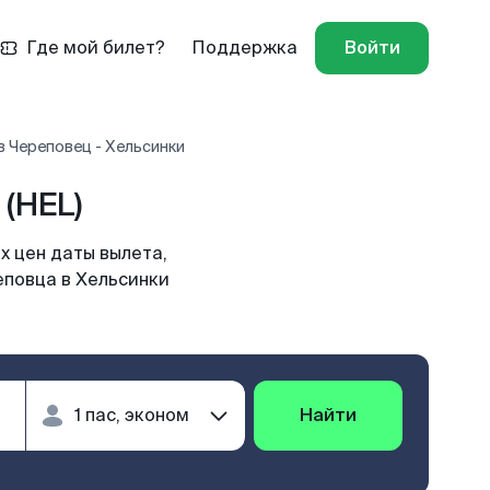
Где мой билет?
Поддержка
Войти
 Череповец - Хельсинки
(HEL)
х цен даты вылета,
еповца в Хельсинки
Найти