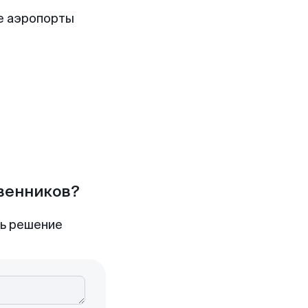
е аэропорты
твенников?
ть решение