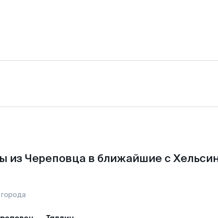
ы из Череповца в ближайшие с Хельсин
 города
реповец
—
Таллин