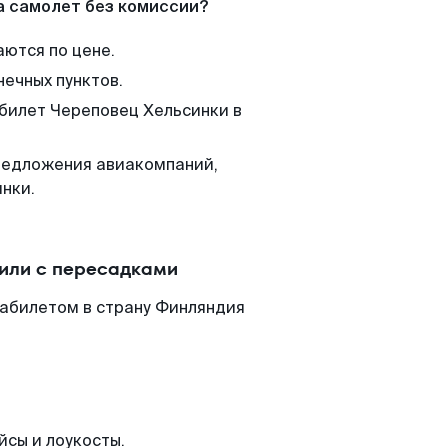
а самолет без комиссии?
аются по цене.
нечных пунктов.
 билет Череповец Хельсинки в
редложения авиакомпаний,
нки.
 или с пересадками
иабилетом в страну Финляндия
йсы и лоукосты.