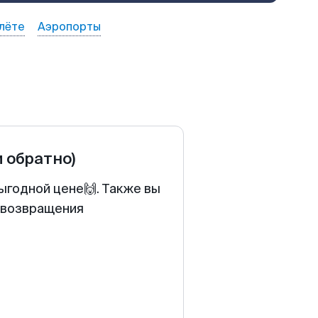
лёте
Аэропорты
и обратно)
ыгодной цене🙌. Также вы
у возвращения