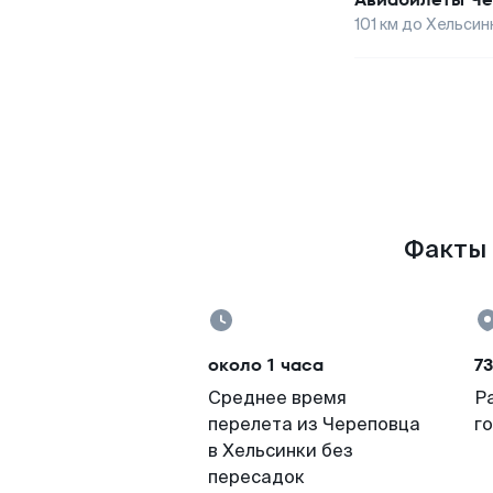
101
км до
Хельсин
Факты 
около 1 часа
73
Среднее время
Р
перелета из Череповца
г
в Хельсинки без
пересадок