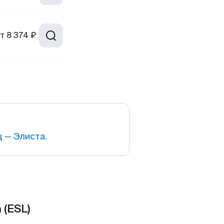
т
8 374 ₽
 — Элиста.
 (ESL)