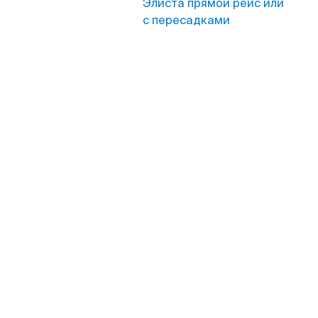
Элиста прямой рейс или
с пересадками