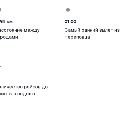
94 км
01:00
асстояние между
Самый ранний вылет из
ородами
Череповца
оличество рейсов до
листы в неделю