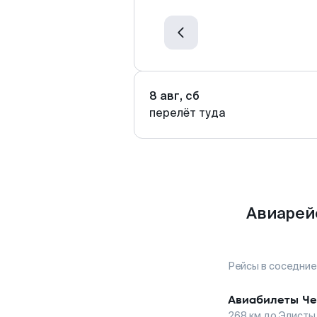
8 авг, сб
перелёт туда
Авиарей
Рейсы в соседние
Авиабилеты
Че
268
км до
Элисты