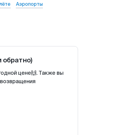
лёте
Аэропорты
и обратно)
годной цене🙌. Также вы
у возвращения