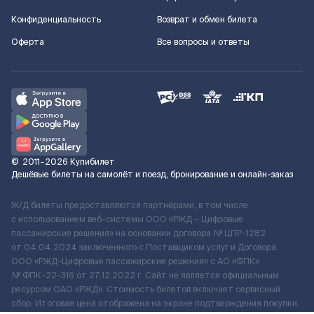
Конфиденциальность
Возврат и обмен билета
Оферта
Все вопросы и ответы
©
2011–2026
Купибилет
Дешёвые билеты на самолёт и поезд, бронирование и онлайн-заказ
Ж/Д билеты предоставляются партнёрами, в том числе
с использованием веб-системы ООО «РЖД – Цифровые
пассажирские решения» на основании договора № ЦПР-1282
от 04.04.2024 заключенного с Поставщиком услуг и Договора
ООО «РЖД-Цифровые пассажирские решения» c АО «ФПК»
№ ФПК-22-316 от 27.12.2022 г. Сайт не является официальным
ресурсом ОАО «РЖД». Стоимость билетов включает сервисный
сбор. Итоговая цена отображена на экране подтверждения покупки.