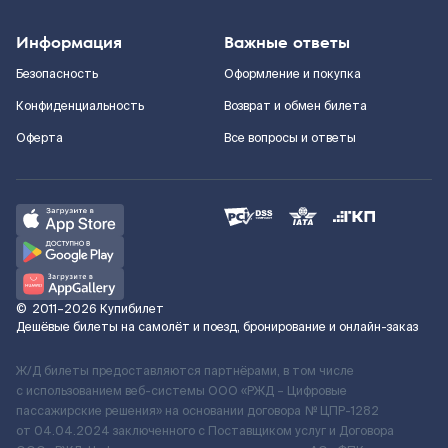
Информация
Важные ответы
Безопасность
Оформление и покупка
Конфиденциальность
Возврат и обмен билета
Оферта
Все вопросы и ответы
©
2011–2026
Купибилет
Дешёвые билеты на самолёт и поезд, бронирование и онлайн-заказ
Ж/Д билеты предоставляются партнёрами, в том числе
с использованием веб-системы ООО «РЖД – Цифровые
пассажирские решения» на основании договора № ЦПР-1282
от 04.04.2024 заключенного с Поставщиком услуг и Договора