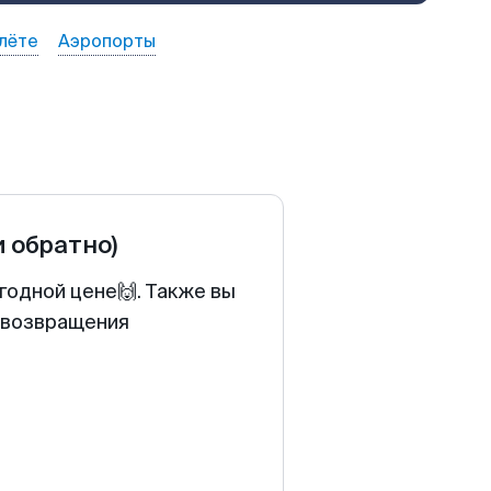
лёте
Аэропорты
и обратно)
годной цене🙌. Также вы
у возвращения