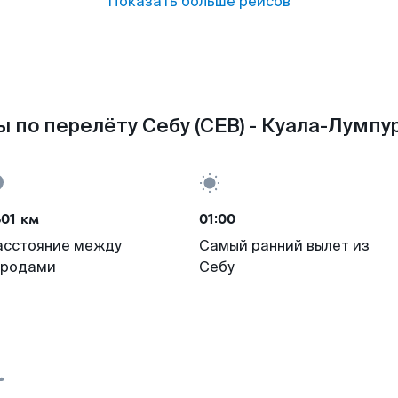
Показать больше рейсов
 по перелёту Себу (CEB) - Куала-Лумпур
01 км
01:00
асстояние между
Самый ранний вылет из
ородами
Себу