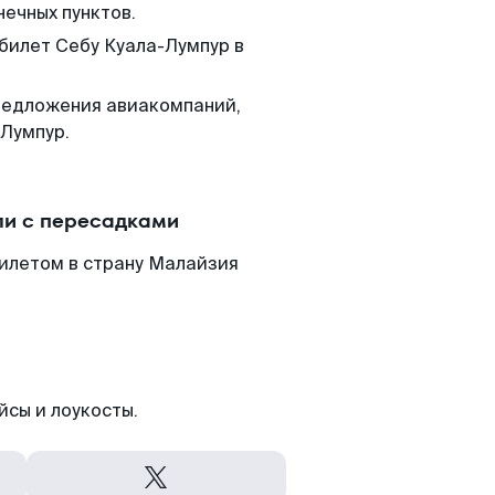
нечных пунктов.
 билет Себу Куала-Лумпур в
редложения авиакомпаний,
-Лумпур.
ли с пересадками
билетом в страну Малайзия
йсы и лоукосты.