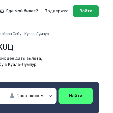
Где мой билет?
Поддержка
Войти
рейсов Себу - Куала-Лумпур
KUL)
их цен даты вылета,
бу в Куала-Лумпур
Найти