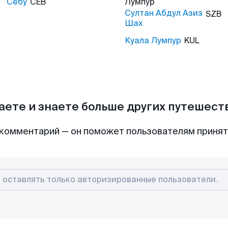
Себу
CEB
Лумпур
Султан Абдул Азиз
SZB
Шах
Куала Лумпур
KUL
аете и знаете больше других путешес
комментарий — он поможет пользователям приня