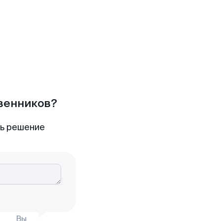
твенников?
ть решение
Вы