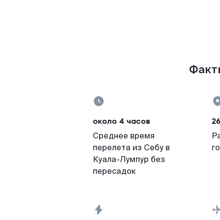
Факты
около 4 часов
26
Среднее время
Р
перелета из Себу в
г
Куала-Лумпур без
пересадок