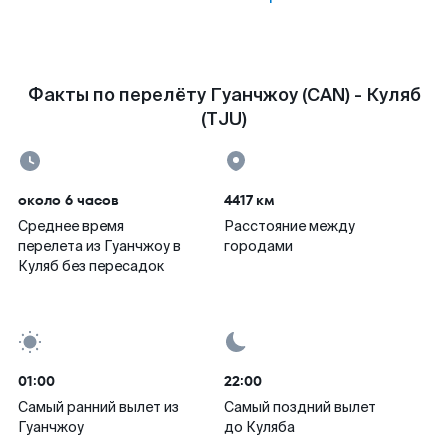
Факты по перелёту Гуанчжоу (CAN) - Куляб
(TJU)
около 6 часов
4417 км
Среднее время
Расстояние между
перелета из Гуанчжоу в
городами
Куляб без пересадок
01:00
22:00
Самый ранний вылет из
Самый поздний вылет
Гуанчжоу
до Куляба